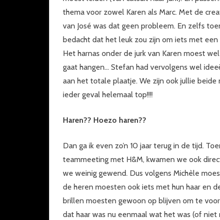
thema voor zowel Karen als Marc. Met de crea
van José was dat geen probleem. En zelfs to
bedacht dat het leuk zou zijn om iets met een 
Het harnas onder de jurk van Karen moest wel s
gaat hangen… Stefan had vervolgens wel ideeën
aan het totale plaatje. We zijn ook jullie beide
ieder geval helemaal top!!!!
Haren?? Hoezo haren??
Dan ga ik even zo’n 10 jaar terug in de tijd.
teammeeting met H&M, kwamen we ook direct o
we weinig gewend. Dus volgens Michèle moes
de heren moesten ook iets met hun haar en de 
brillen moesten gewoon op blijven om te vo
dat haar was nu eenmaal wat het was (of nie