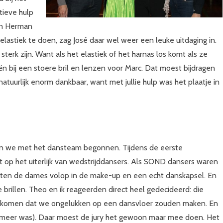
tieve hulp
en Herman
elastiek te doen, zag José daar wel weer een leuke uitdaging in.
terk zijn. Want als het elastiek of het harnas los komt als ze
 bij een stoere bril en lenzen voor Marc. Dat moest bijdragen
 natuurlijk enorm dankbaar, want met jullie hulp was het plaatje in
 Toen we met het dansteam begonnen. Tijdens de eerste
p het uiterlijk van wedstrijddansers. Als SOND dansers waren
ten de dames volop in de make-up en een echt danskapsel. En
brillen. Theo en ik reageerden direct heel gedecideerd: die
orkomen dat we ongelukken op een dansvloer zouden maken. En
t meer was). Daar moest de jury het gewoon maar mee doen. Het