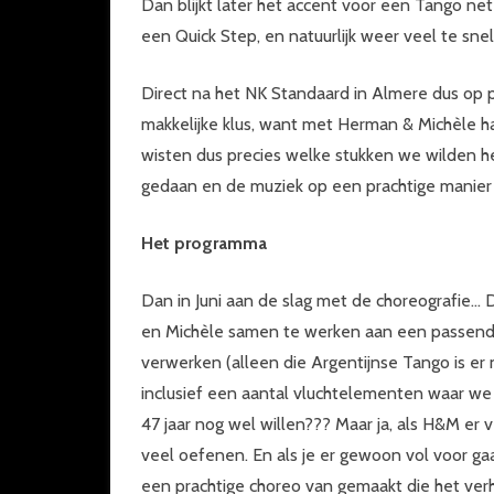
Dan blijkt later het accent voor een Tango ne
een Quick Step, en natuurlijk weer veel te sn
Direct na het NK Standaard in Almere dus op p
makkelijke klus, want met Herman & Michèle
wisten dus precies welke stukken we wilden h
gedaan en de muziek op een prachtige manier 
Het programma
Dan in Juni aan de slag met de choreografie
en Michèle samen te werken aan een passende 
verwerken (alleen die Argentijnse Tango is er 
inclusief een aantal vluchtelementen waar we 
47 jaar nog wel willen??? Maar ja, als H&M er
veel oefenen. En als je er gewoon vol voor gaa
een prachtige choreo van gemaakt die het verh