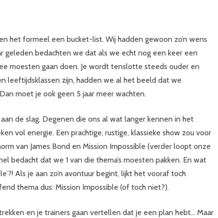
n het formeel een bucket-list. Wij hadden gewoon zo’n wens
aar geleden bedachten we dat als we echt nog een keer een
ee moesten gaan doen. Je wordt tenslotte steeds ouder en
 leeftijdsklassen zijn, hadden we al het beeld dat we
 Dan moet je ook geen 5 jaar meer wachten.
an de slag. Degenen die ons al wat langer kennen in het
 vol energie. Een prachtige, rustige, klassieke show zou voor
orm van James Bond en Mission Impossible (verder loopt onze
snel bedacht dat we 1 van die thema’s moesten pakken. En wat
’?! Als je aan zo’n avontuur begint, lijkt het vooraf toch
end thema dus: Mission Impossible (of toch niet?).
ekken en je trainers gaan vertellen dat je een plan hebt… Maar