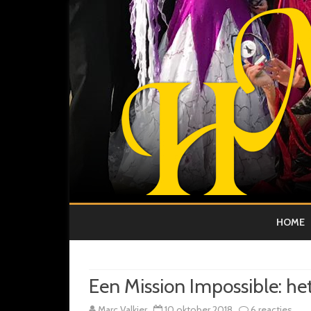
HOME
Een Mission Impossible: h
op
Marc Valkier
10 oktober 2018
6 reacties