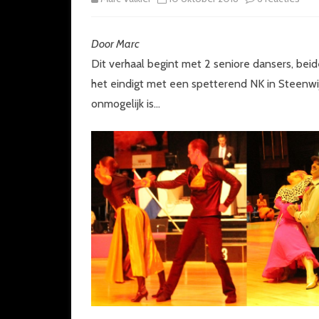
Een
Door Marc
Miss
Dit verhaal begint met 2 seniore dansers, beid
Impo
het eindigt met een spetterend NK in Steenwijk
het
onmogelijk is…
NK
Sho