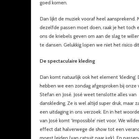
goed komen.
Dan lijkt de muziek vooraf heel aansprekend. M
dezelfde passen moet doen, raak je het toch e
ons de kriebels geven om aan de slag te will
te dansen. Gelukkig lopen we niet het risico 
De spectaculaire kleding
Dan komt natuurlijk ook het element ‘kleding’.
hebben we een zondag afgesproken bij onze 
Stefan en José. José weet tenslotte alles van
danskleding. Ze is wel altijd super druk, maar z
een uitdaging in ons verzoek. En in het woor
van José komt ‘Impossible’ niet voor. We wild
effect dat halverwege de show tot een veran
moest leiden (van catsuit naar jurk). En passend