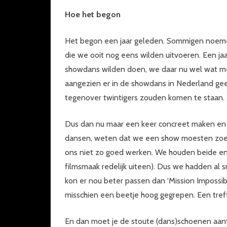
Hoe het begon
Het begon een jaar geleden. Sommigen noeme
die we ooit nog eens wilden uitvoeren. Een j
showdans wilden doen, we daar nu wel wat m
aangezien er in de showdans in Nederland geen
tegenover twintigers zouden komen te staan.
Dus dan nu maar een keer concreet maken en a
dansen, weten dat we een show moesten zoeken
ons niet zo goed werken. We houden beide en
filmsmaak redelijk uiteen). Dus we hadden al 
kon er nou beter passen dan ‘Mission Impossible
misschien een beetje hoog gegrepen. Een treff
En dan moet je de stoute (dans)schoenen aantr