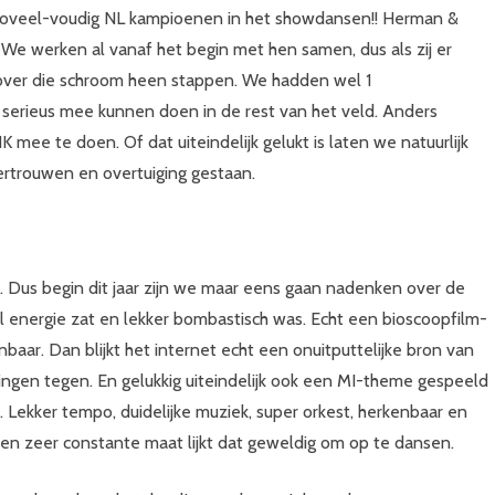
 zoveel-voudig NL kampioenen in het showdansen!! Herman &
. We werken al vanaf het begin met hen samen, dus als zij er
over die schroom heen stappen. We hadden wel 1
erieus mee kunnen doen in de rest van het veld. Anders
mee te doen. Of dat uiteindelijk gelukt is laten we natuurlijk
vertrouwen en overtuiging gestaan.
 Dus begin dit jaar zijn we maar eens gaan nadenken over de
l energie zat en lekker bombastisch was. Echt een bioscoopfilm-
nbaar. Dan blijkt het internet echt een onuitputtelijke bron van
dingen tegen. En gelukkig uiteindelijk ook een MI-theme gespeeld
 Lekker tempo, duidelijke muziek, super orkest, herkenbaar en
n zeer constante maat lijkt dat geweldig om op te dansen.