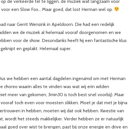
t op de verkeerde tel te liggen, de muziek wat langzaam voor
el voor een Slow Fox… Maar goed, dat lost Herman wel op.
ad naar Gerrit Wensink in Apeldoorn. Die had een redelijk
 hadden we de muziek al helemaal vooraf doorgenomen en we
ebben voor de show. Desondanks heeft hij een fantastische klus
geknipt en geplakt. Helemaal super.
… Dus we hebben een aantal dagdelen ingeruimd om met Herman
choreo waarin alles te vinden was wat wij erin wilden
niet meer van gekomen, 3min30 is toch best snel voorbij). Maar
vooraf toch even voor moesten slikken. Moet je dat met je bijna
 vertrouwen in hebben, moeten wij dat ook hebben. Kwestie van
t, wordt het steeds makkelijker. Verder hebben ze er natuurlijk
aal goed over wist te brengen, past bij onze energie en drive en