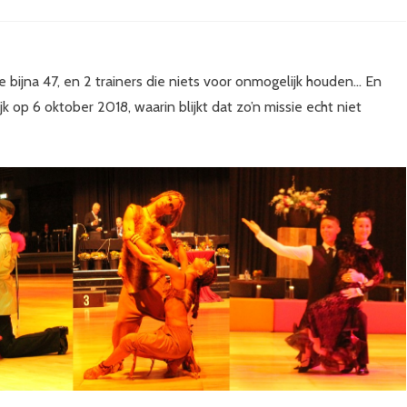
LEDEN ZONDER PARTNER
OPENBARE ACTIVITEITEN
SUPPORTERS
TEAMKLEDING
ion
COACHES
HAAR & MAKE-UP
e bijna 47, en 2 trainers die niets voor onmogelijk houden… En
ssible:
 op 6 oktober 2018, waarin blijkt dat zo’n missie echt niet
wdans