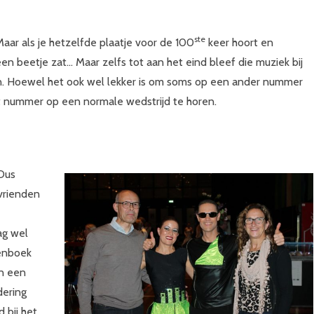
ste
aar als je hetzelfde plaatje voor de 100
keer hoort en
en beetje zat… Maar zelfs tot aan het eind bleef die muziek bij
en. Hoewel het ook wel lekker is om soms op een ander nummer
dit nummer op een normale wedstrijd te horen.
 Dus
vrienden
ag wel
denboek
en een
dering
 bij het