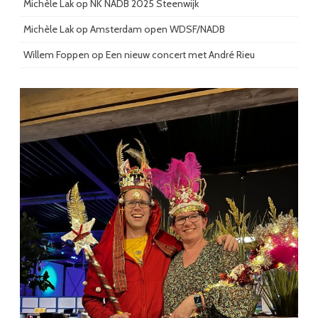
Michèle Lak
op
NK NADB 2025 Steenwijk
Michèle Lak
op
Amsterdam open WDSF/NADB
Willem Foppen
op
Een nieuw concert met André Rieu