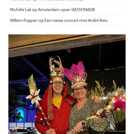
Michèle Lak
op
Amsterdam open WDSF/NADB
Willem Foppen
op
Een nieuw concert met André Rieu