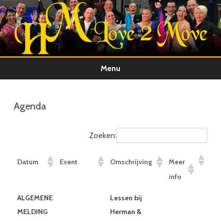
Menu
Ga
direct
naar
Agenda
de
inhoud
Zoeken:
Datum
Event
Omschrijving
Meer
info
ALGEMENE
Lessen bij
MELDING
Herman &