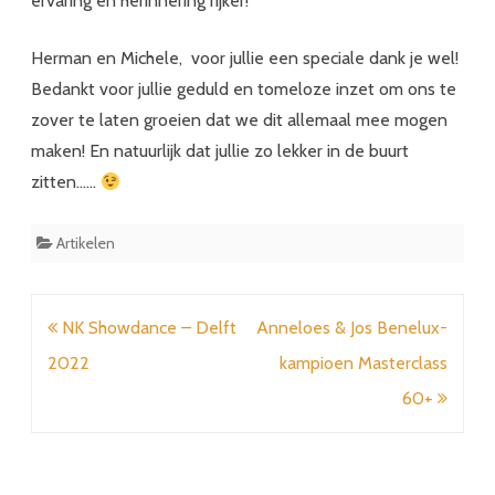
ervaring en herinnering rijker!
Herman en Michele, voor jullie een speciale dank je wel!
Bedankt voor jullie geduld en tomeloze inzet om ons te
zover te laten groeien dat we dit allemaal mee mogen
maken! En natuurlijk dat jullie zo lekker in de buurt
zitten……
Artikelen
Bericht
NK Showdance – Delft
Anneloes & Jos Benelux-
navigatie
2022
kampioen Masterclass
60+