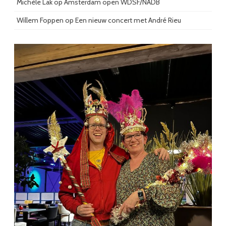
Michèle Lak
op
Amsterdam open WDSF/NADB
Willem Foppen
op
Een nieuw concert met André Rieu