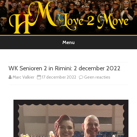
Menu
Ga
direct
naar
de
WK Senioren 2 in Rimini: 2 december 2022
inhoud
op
Marc Valkier
17 december 2022
Geen reacties
WK
Senioren
2
in
Rimini: