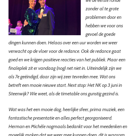
we de eerste ronde
zonder al te grote
problemen door en
hebben we voor ons
gevoel de goede
dingen kunnen doen. Helaas over een uur worden we weer
verwacht op de vloer voor de redance. Ook de redance gaat
goed en we krijgen positieve reacties van het publiek. Maar een
finaleplek zit er vandaag (nog) net niet in. Uiteindelijk zijn we
als 7e geëindigd, daar zijn wij zeer tevreden mee. Wat ons
betreft een mooie nieuwe start. Next stop: Het NK op 3 juni in
Steenwijk? Wie weet, als de timetable ons gunstig gezind is.
Wat was het een mooie dag, heerlijke sfeer, prima muziek, een
fantastische presentatie en alles perfect georganiseerd.
Herman en Michèle nogmaals bedankt voor het meedenken en
mogelijk maken dat we weer mee kunnen doen, dit is waarom