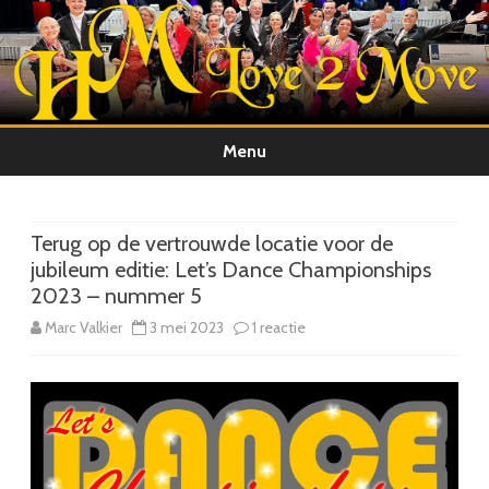
Menu
Ga
direct
naar
de
Terug op de vertrouwde locatie voor de
inhoud
jubileum editie: Let’s Dance Championships
2023 – nummer 5
op
Marc Valkier
3 mei 2023
1 reactie
Terug
op
de
vertrouwde