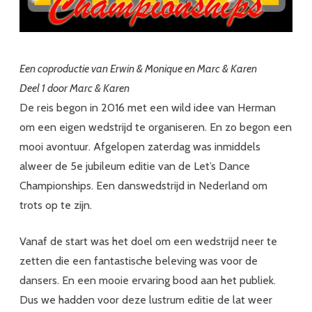
locatie
voor
de
Een coproductie van Erwin & Monique en Marc & Karen
Deel 1 door Marc & Karen
jubileum
De reis begon in 2016 met een wild idee van Herman
editie:
om een eigen wedstrijd te organiseren. En zo begon een
Let’s
mooi avontuur. Afgelopen zaterdag was inmiddels
Dance
alweer de 5e jubileum editie van de Let’s Dance
Championships. Een danswedstrijd in Nederland om
Championships
trots op te zijn.
2023
–
Vanaf de start was het doel om een wedstrijd neer te
zetten die een fantastische beleving was voor de
nummer
dansers. En een mooie ervaring bood aan het publiek.
5
Dus we hadden voor deze lustrum editie de lat weer