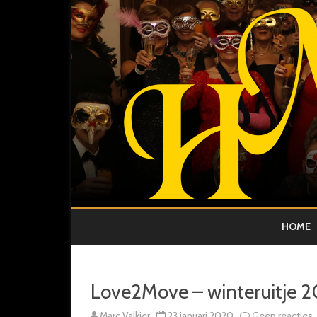
HOME
Love2Move – winteruitje 2
Marc Valkier
23 januari 2020
Geen reacties