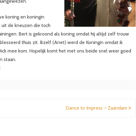
n aangewezen.
we koning en koningin
 uit de kneuzen die toch
rainingen. Bert is gekroond als koning omdat hij altijd zelf trouw
blesseerd thuis zit. Ikzelf (Anet) werd de Koningin omdat ik
n Dick mee kom. Hopelijk komt het met ons beide snel weer goed
n staan.
t
Dance to Impress – Zaandam