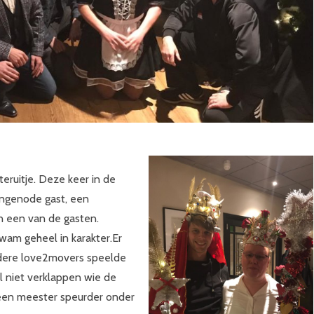
eruitje. Deze keer in de
ongenode gast, een
n een van de gasten.
kwam geheel in karakter.Er
dere love2movers speelde
al niet verklappen wie de
 een meester speurder onder