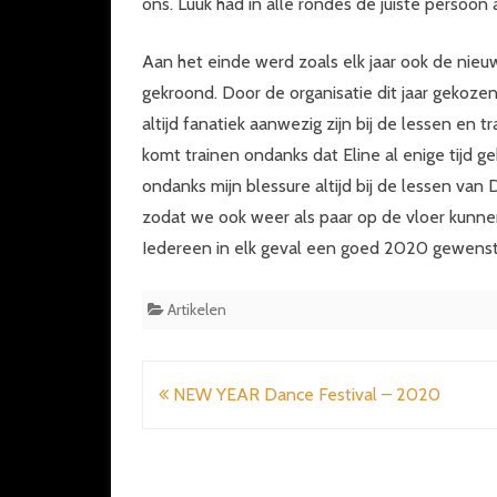
ons. Luuk had in alle rondes de juiste persoo
Aan het einde werd zoals elk jaar ook de nieu
gekroond. Door de organisatie dit jaar gekozen
altijd fanatiek aanwezig zijn bij de lessen en t
komt trainen ondanks dat Eline al enige tijd ge
ondanks mijn blessure altijd bij de lessen va
zodat we ook weer als paar op de vloer kunne
Iedereen in elk geval een goed 2020 gewens
Artikelen
Bericht
NEW YEAR Dance Festival – 2020
navigatie