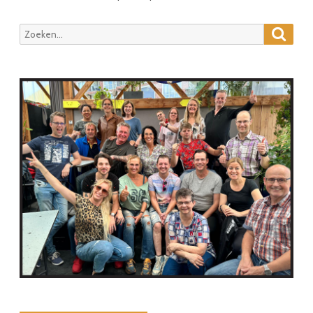
Zoeke
Zoeken
naar: