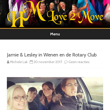
Menu
Ga
direct
naar
de
Jamie & Lesley in Wenen en de Rotary Club
inhoud
op
Michele Lak
30 november 2017
Geen reacties
Jamie
&
Lesley
in
Wenen