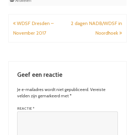
Artikelen
Bericht
WDSF Dresden –
2 dagen NADB/WDSF in
navigatie
November 2017
Noordhoek
Geef een reactie
Je e-mailadres wordt niet gepubliceerd.
Vereiste
velden zijn gemarkeerd met
*
REACTIE
*