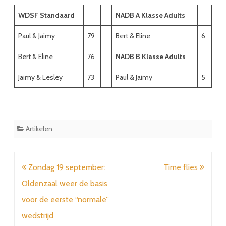
WDSF Standaard
NADB A Klasse Adults
Paul & Jaimy
79
Bert & Eline
6
Bert & Eline
76
NADB B Klasse Adults
Jaimy & Lesley
73
Paul & Jaimy
5
Artikelen
Bericht
Zondag 19 september:
Time flies
navigatie
Oldenzaal weer de basis
voor de eerste “normale”
wedstrijd