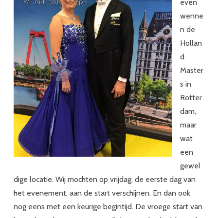
even
wenne
n de
Hollan
d
Master
s in
Rotter
dam,
maar
wat
een
gewel
dige locatie. Wij mochten op vrijdag, de eerste dag van
het evenement, aan de start verschijnen. En dan ook
nog eens met een keurige begintijd. De vroege start van