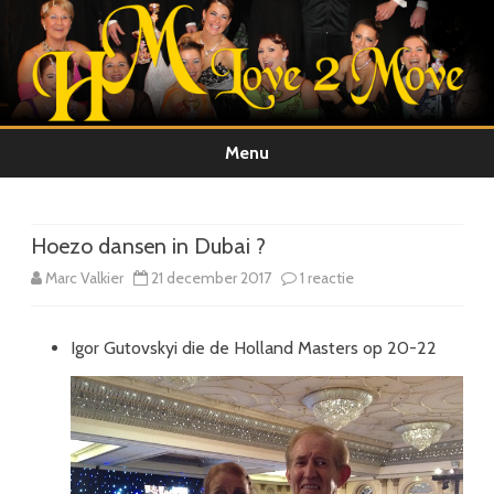
Menu
Ga
direct
naar
de
Hoezo dansen in Dubai ?
inhoud
op
Marc Valkier
21 december 2017
1 reactie
Hoezo
Igor Gutovskyi die de Holland Masters op 20-22
dansen
in
Dubai
?