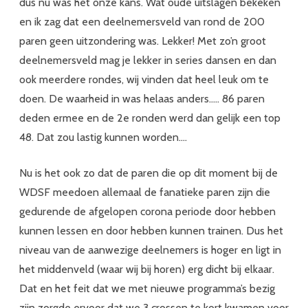
dus nu was het onze kans. Wat oude uitslagen bekeken
en ik zag dat een deelnemersveld van rond de 200
paren geen uitzondering was. Lekker! Met zo’n groot
deelnemersveld mag je lekker in series dansen en dan
ook meerdere rondes, wij vinden dat heel leuk om te
doen. De waarheid in was helaas anders….. 86 paren
deden ermee en de 2e ronden werd dan gelijk een top
48. Dat zou lastig kunnen worden….
Nu is het ook zo dat de paren die op dit moment bij de
WDSF meedoen allemaal de fanatieke paren zijn die
gedurende de afgelopen corona periode door hebben
kunnen lessen en door hebben kunnen trainen. Dus het
niveau van de aanwezige deelnemers is hoger en ligt in
het middenveld (waar wij bij horen) erg dicht bij elkaar.
Dat en het feit dat we met nieuwe programma’s bezig
zijn zorgde ervoor dat we 3 crossen te kort kwamen voor