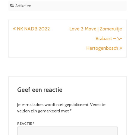
Artikelen
Bericht
NK NADB 2022
Love 2 Move | Zomeruitje
navigatie
Brabant – ‘s-
Hertogenbosch
Geef een reactie
Je e-mailadres wordt niet gepubliceerd.
Vereiste
velden zijn gemarkeerd met
*
REACTIE
*