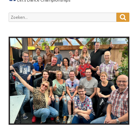
Zoeke
Zoeken
naar: