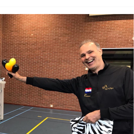
Onze
SUPPORTERS
TEAMKLEDING
NK
COACHES
HAAR & MAKE-UP
Prepdag
2020