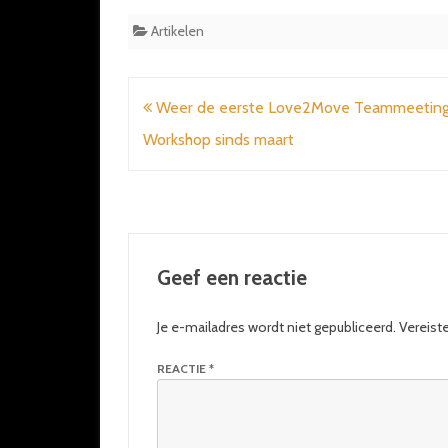
Artikelen
Bericht
Weer de eerste Love2Move Teammeeting
navigatie
Workshop sinds maart
Geef een reactie
Je e-mailadres wordt niet gepubliceerd.
Vereist
REACTIE
*