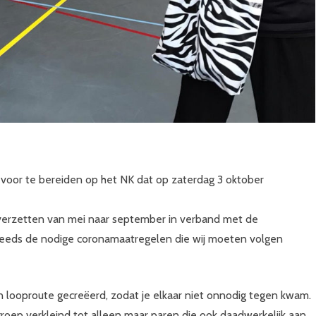
 voor te bereiden op het NK dat op zaterdag 3 oktober
erzetten van mei naar september in verband met de
 steeds de nodige coronamaatregelen die wij moeten volgen
en looproute gecreëerd, zodat je elkaar niet onnodig tegen kwam.
oep verkleind tot alleen maar paren die ook daadwerkelijk aan