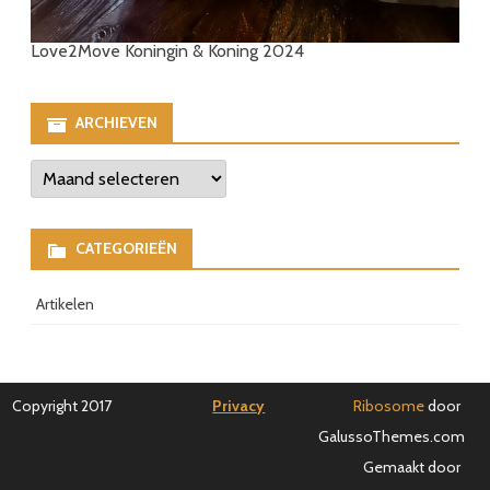
Love2Move Koningin & Koning 2024
ARCHIEVEN
Archieven
CATEGORIEËN
Artikelen
Copyright 2017
Privacy
Ribosome
door
GalussoThemes.com
Gemaakt door