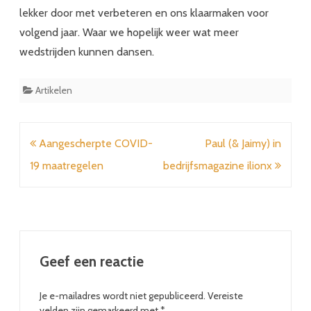
lekker door met verbeteren en ons klaarmaken voor
volgend jaar. Waar we hopelijk weer wat meer
wedstrijden kunnen dansen.
Artikelen
Bericht
Aangescherpte COVID-
Paul (& Jaimy) in
navigatie
19 maatregelen
bedrijfsmagazine ilionx
Geef een reactie
Je e-mailadres wordt niet gepubliceerd.
Vereiste
velden zijn gemarkeerd met
*