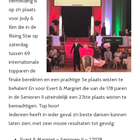
vermelding is
op z’n plaats
voor Jody &
Kim die in de
Rising Star op
zaterdag
tussen 69
internationale
topparen de
finale bereikten en een prachtige 5e plaats wisten te
behalen! En voor Evert & Margriet die van de 178 paren
in de Senioren II uiteindelijk een 27ste plaats wisten te
bemachtigen. Top hoor!
Iedereen heeft in ieder geval z’n beste dansen kunnen
laten zien, met zeer mooie resultaten tot gevolg:
Evert & Margriet – Senioren II – 27/178