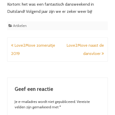
Kortom: het was een fantastisch dansweekend in
Duitsland! Volgend jaar zijn we er zeker weer bij!
Artikelen
Bericht
Love2Move zomeruitje
Love2Move naast de
navigatie
2019
dansvloer
Geef een reactie
Je e-mailadres wordt niet gepubliceerd.
Vereiste
velden zijn gemarkeerd met
*