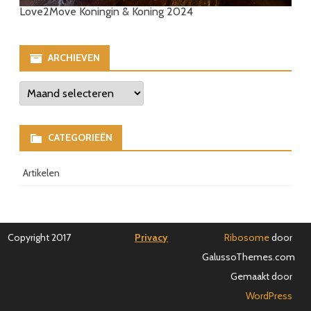
Love2Move Koningin & Koning 2024
ARCHIEVEN
Archieven
CATEGORIEËN
Artikelen
Copyright 2017
Privacy
Ribosome
door
GalussoThemes.com
Gemaakt door
WordPress