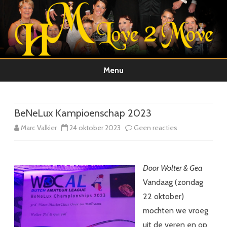
Menu
Ga
direct
naar
de
BeNeLux Kampioenschap 2023
inhoud
op
Marc Valkier
24 oktober 2023
Geen reacties
BeNeLux
Kampioenscha
Door Wolter & Gea
2023
Vandaag (zondag
22 oktober)
mochten we vroeg
uit de veren en op