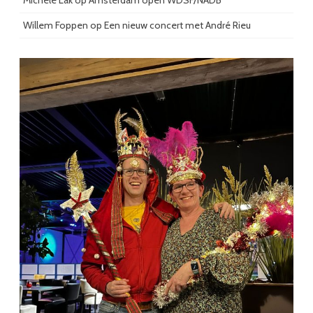
Michèle Lak
op
Amsterdam open WDSF/NADB
Willem Foppen
op
Een nieuw concert met André Rieu