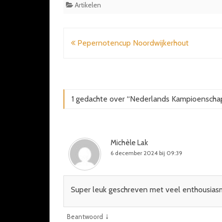
Artikelen
Bericht
Pepernotencup Noordwijkerhout
navigatie
1 gedachte over “
Nederlands Kampioenscha
Michèle Lak
6 december 2024 bij 09:39
Super leuk geschreven met veel enthousiasme,
↓
Beantwoord