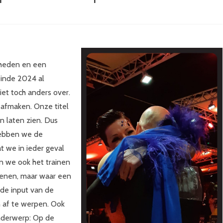
LEDEN ZONDER PARTNER
OPENBARE ACTIVITEITEN
erlands
SUPPORTERS
TEAMKLEDING
pioenschap
COACHES
HAAR & MAKE-UP
gheden en een
inde 2024 al
et toch anders over.
O
l afmaken. Onze titel
n laten zien. Dus
hebben we de
 we in ieder geval
 we ook het trainen
4
oenen, maar waar een
n de input van de
en af te werpen. Ook
nderwerp: Op de