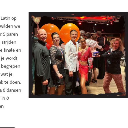
 Latin op
 wilden we
ar 5 paren
 strijden
e finale en
 je wordt
d begrepen
 wat je
ek te doen,
 na 8 dansen
 in 8
en