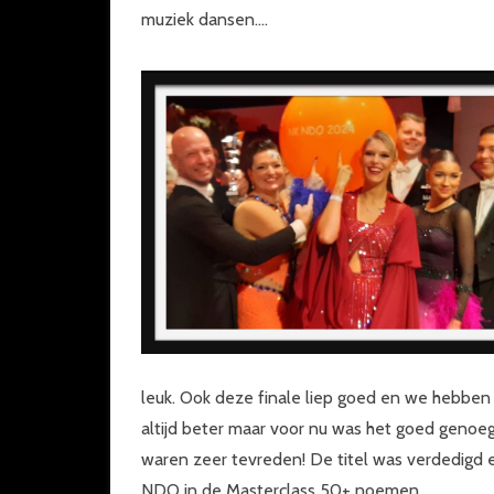
muziek dansen….
leuk. Ook deze finale liep goed en we hebben 
altijd beter maar voor nu was het goed genoe
waren zeer tevreden! De titel was verdedigd
NDO in de Masterclass 50+ noemen.