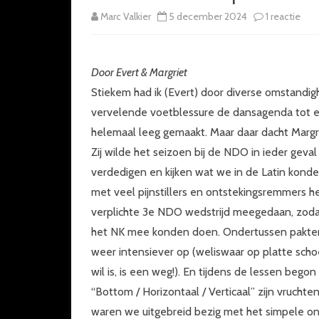
op
Marc Valkier
5 december 2024
1 reactie
Ned
Kam
Door Evert & Margriet
van
Stiekem had ik (Evert) door diverse omstandi
vervelende voetblessure de dansagenda tot e
de
helemaal leeg gemaakt. Maar daar dacht Margri
ND
Zij wilde het seizoen bij de NDO in ieder geva
op
verdedigen en kijken wat we in de Latin konde
30-
met veel pijnstillers en ontstekingsremmers 
verplichte 3e NDO wedstrijd meegedaan, zodat
11-
het NK mee konden doen. Ondertussen pakten
202
weer intensiever op (weliswaar op platte sch
wil is, is een weg!). En tijdens de lessen bego
“Bottom / Horizontaal / Verticaal” zijn vrucht
waren we uitgebreid bezig met het simpele o