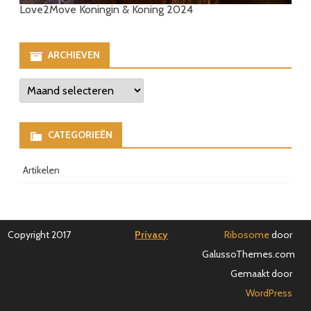
Love2Move Koningin & Koning 2024
ARCHIEVEN
Archieven
CATEGORIEËN
Artikelen
Copyright 2017
Privacy
Ribosome
door
GalussoThemes.com
Gemaakt door
WordPress